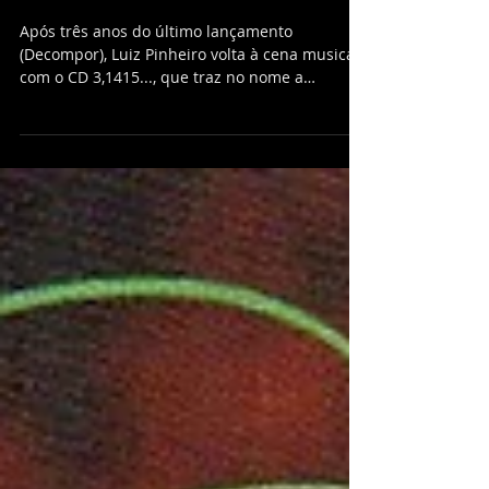
3,1415... , com participações
de Jorge Mautner, Lirinha e
Ivam Cabral.
Após três anos do último lançamento
(Decompor), Luiz Pinheiro volta à cena musical
com o CD 3,1415..., que traz no nome a
referência a...