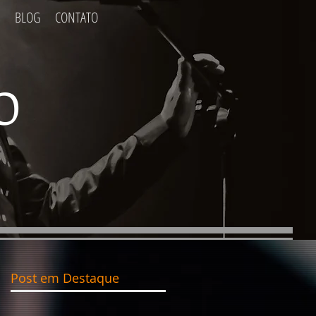
S
BLOG
CONTATO
FRASES
BLOG
CONTATO
O
Post em Destaque