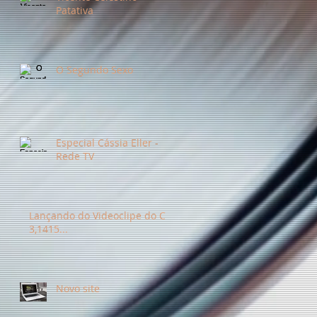
Patativa
O Segundo Sexo
Especial Cássia Eller -
Rede TV
Lançando do Videoclipe do CD
3,1415...
Novo site