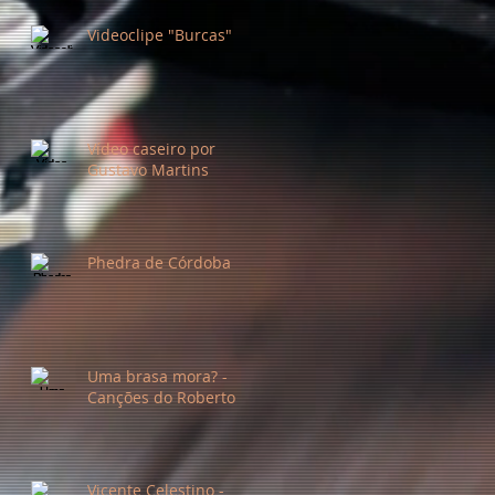
Videoclipe "Burcas"
Vídeo caseiro por
Gustavo Martins
Phedra de Córdoba
Uma brasa mora? -
Canções do Roberto
Vicente Celestino -