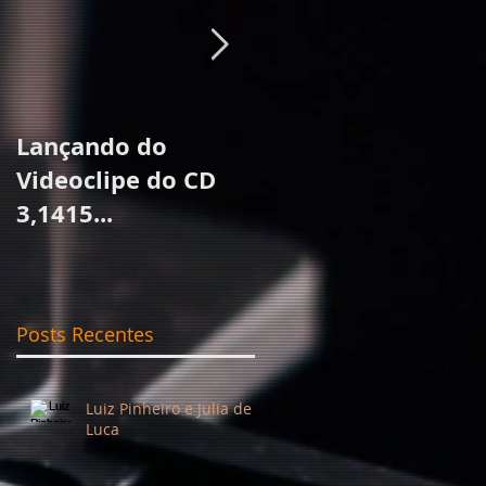
Lançando do
Eis a noite
Videoclipe do CD
3,1415...
Posts Recentes
Luiz Pinheiro e Julia de
Luca