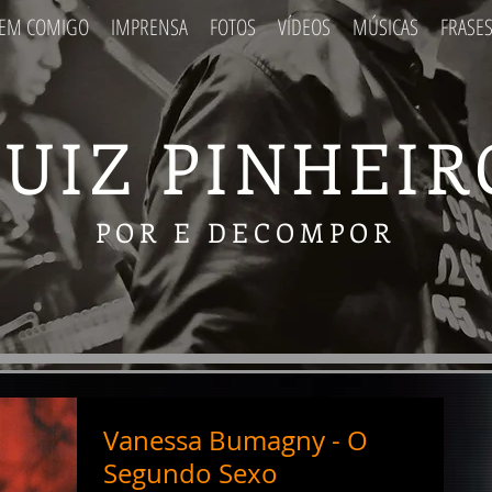
EM COMIGO
IMPRENSA
FOTOS
VÍDEOS
MÚSICAS
FRASE
IMPRENSA
FOTOS
VÍDEOS
MÚSICAS
LUIZ PINHEIR
POR E DECOMPOR
Vanessa Bumagny - O
Segundo Sexo