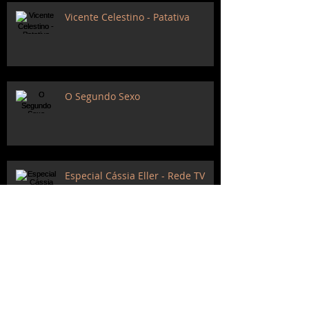
Vicente Celestino - Patativa
O Segundo Sexo
Especial Cássia Eller - Rede TV
Lançando do Videoclipe do CD 3,1415...