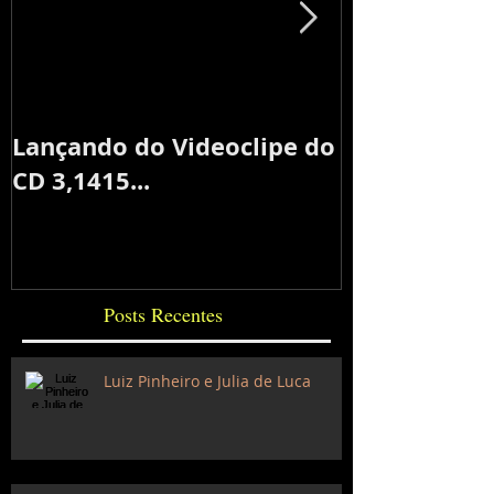
Lançando do Videoclipe do
Eis a noite
CD 3,1415...
Posts Recentes
Luiz Pinheiro e Julia de Luca