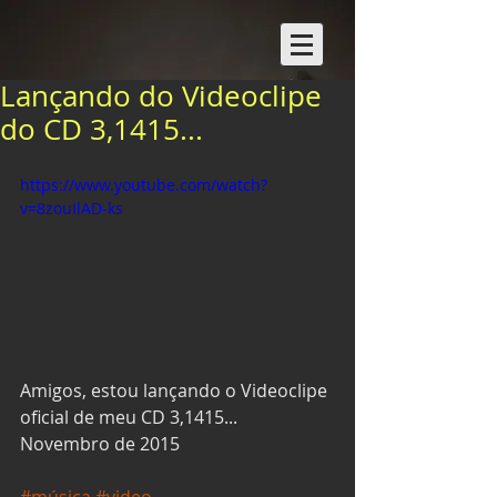
Lançando do Videoclipe
do CD 3,1415...
https://www.youtube.com/watch?
v=8zouIlAD-ks
Amigos, estou lançando o Videoclipe 
oficial de meu CD 3,1415... 
Novembro de 2015 
#música
#video