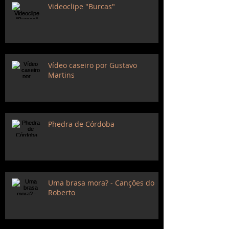
Videoclipe "Burcas"
Vídeo caseiro por Gustavo
Martins
Phedra de Córdoba
Uma brasa mora? - Canções do
Roberto