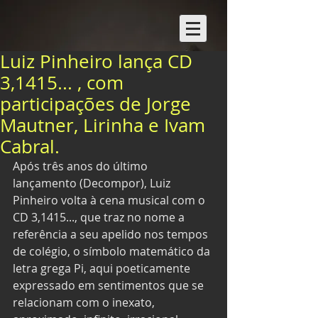
Luiz Pinheiro lança CD
3,1415... , com
participações de Jorge
Mautner, Lirinha e Ivam
Cabral.
Após três anos do último 
lançamento (Decompor), Luiz 
Pinheiro volta à cena musical com o 
CD 3,1415..., que traz no nome a 
referência a seu apelido nos tempos 
de colégio, o símbolo matemático da 
letra grega Pi, aqui poeticamente 
expressado em sentimentos que se 
relacionam com o inexato, 